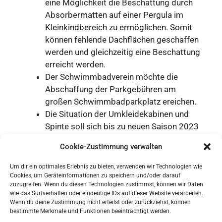
eine Möglichkeit die Beschattung durch
Absorbermatten auf einer Pergula im
Kleinkindbereich zu ermöglichen. Somit
können fehlende Dachflächen geschaffen
werden und gleichzeitig eine Beschattung
erreicht werden.
Der Schwimmbadverein möchte die
Abschaffung der Parkgebühren am
großen Schwimmbadparkplatz ereichen.
Die Situation der Umkleidekabinen und
Spinte soll sich bis zu neuen Saison 2023
deutlich verbessern. Der
Cookie-Zustimmung verwalten
Schwimmbadverein befindet sich bereits
in der Umsetzung dieses Projektes.
Um dir ein optimales Erlebnis zu bieten, verwenden wir Technologien wie
Der Schwimmbadverein setzt sich mit
Cookies, um Geräteinformationen zu speichern und/oder darauf
zuzugreifen. Wenn du diesen Technologien zustimmst, können wir Daten
aller Kraft dafür ein, dass endlich
wie das Surfverhalten oder eindeutige IDs auf dieser Website verarbeiten.
Dauerkarten vor der Saison per EC und
Wenn du deine Zustimmung nicht erteilst oder zurückziehst, können
bestimmte Merkmale und Funktionen beeinträchtigt werden.
nicht nur bar gezahlt werden können.